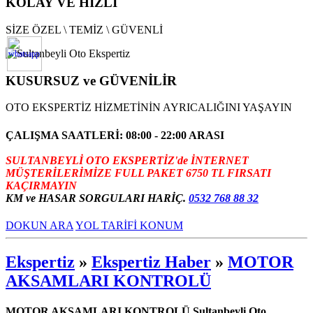
KOLAY VE HIZLI
SİZE ÖZEL \ TEMİZ \ GÜVENLİ
KUSURSUZ ve GÜVENİLİR
OTO EKSPERTİZ HİZMETİNİN AYRICALIĞINI YAŞAYIN
ÇALIŞMA SAATLERİ: 08:00 - 22:00 ARASI
SULTANBEYLİ OTO EKSPERTİZ'de İNTERNET
MÜŞTERİLERİMİZE FULL PAKET 6750 TL FIRSATI
KAÇIRMAYIN
KM ve HASAR SORGULARI HARİÇ.
0532 768 88 32
DOKUN ARA
YOL TARİFİ KONUM
Ekspertiz
»
Ekspertiz Haber
»
MOTOR
AKSAMLARI KONTROLÜ
MOTOR AKSAMLARI KONTROLÜ Sultanbeyli Oto